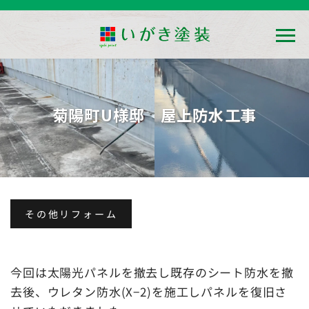
コ
ン
テ
ン
菊陽町U様邸 屋上防水工事
ツ
へ
ス
キ
ッ
プ
その他リフォーム
今回は太陽光パネルを撤去し既存のシート防水を撤
去後、ウレタン防水(X−2)を施工しパネルを復旧さ